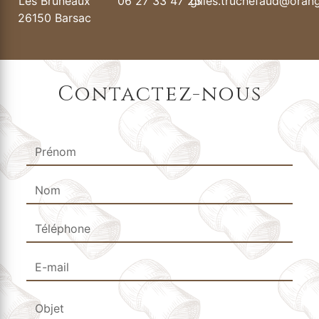
Les Bruneaux
06 27 33 47 23
gilles.truchefaud@orang
26150 Barsac
Contactez-nous