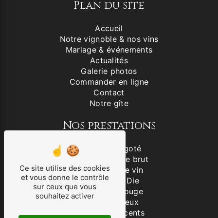
Plan du site
Accueil
Notre vignoble & nos vins
Mariage & événements
Actualités
Galerie photos
Commander en ligne
Contact
Notre gîte
Nos prestations
Vin blanc aligoté
Clairette de Die brut
Ce site utilise des cookies
Producteur de vin
et vous donne le contrôle
Clairette de Die
sur ceux que vous
IGP Drôme Rouge
souhaitez activer
VSIG Mousseux
Vins effervescents