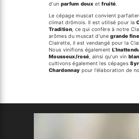
d'un
parfum
doux
et
fruité
.
Le cépage muscat convient parfaitem
climat drômois. Il est utilisé pour la
C
Tradition
, ce qui confère à notre Cla
arômes du muscat d'une
grande fin
Clairette, il est vendangé pour la Cla
Nous vinifions également
L'Inattend
Mousseux/rosé
, ainsi qu'un vin
blan
cultivons également les cépages
Sy
Chardonnay
pour l’élaboration de no