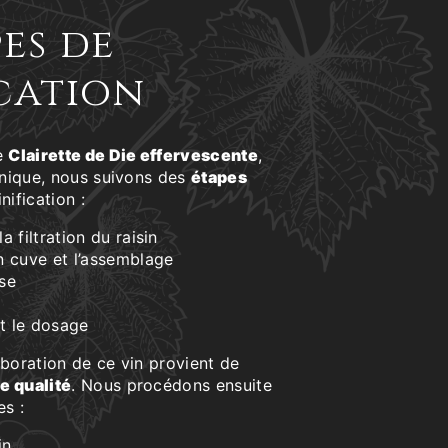
pes de
cation
e
Clairette de Die effervescente
,
unique, nous suivons des
étapes
nification :
 filtration du raisin
n cuve et l’assemblage
se
t le dosage
laboration de ce vin provient de
e qualité
. Nous procédons ensuite
es :
in