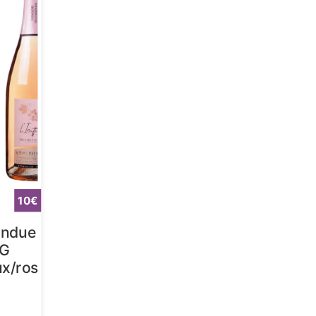
10
endue
IG
x/rosé