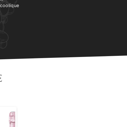
lcoolique
e