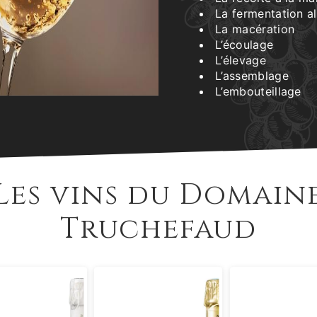
La fermentation a
La macération
L’écoulage
L’élevage
L’assemblage
L’embouteillage
Les vins du Domain
Truchefaud