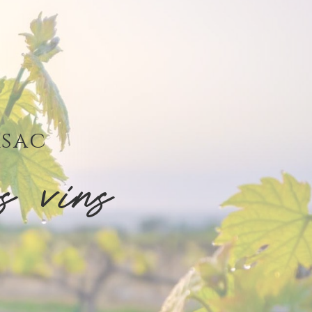
rsac
s vins