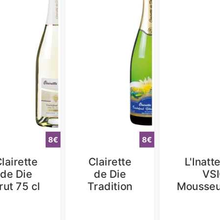
8
8
lairette
Clairette
L'Inatt
de Die
de Die
VS
rut 75 cl
Tradition
Mousseu