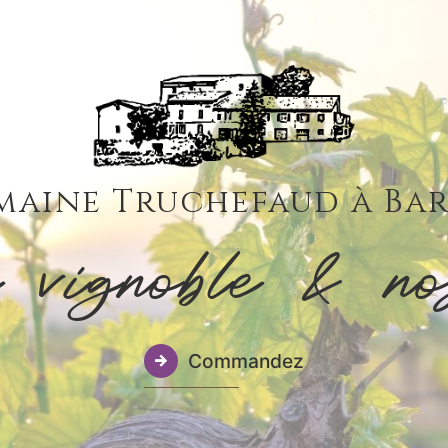
aine Truchefaud à Ba
 vignoble & no
Commandez