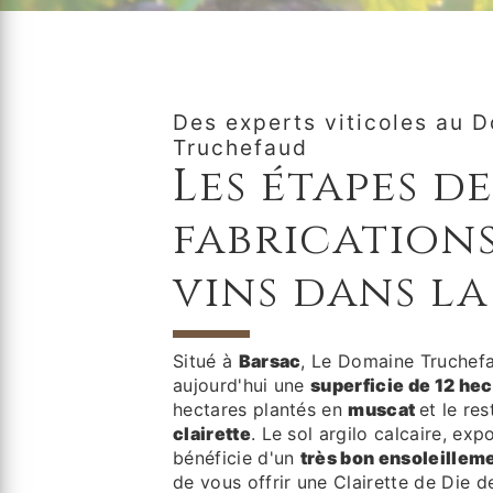
Des experts viticoles au 
Truchefaud
Les étapes de
fabrication
vins dans l
Situé à
Barsac
, Le Domaine Truchef
aujourd'hui une
superficie de 12 he
hectares plantés en
muscat
et le re
clairette
. Le sol argilo calcaire, exp
bénéficie d'un
très bon ensoleillem
de vous offrir une Clairette de Die 