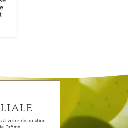
sé
e
t
liale
 à votre disposition
 la Drôme.