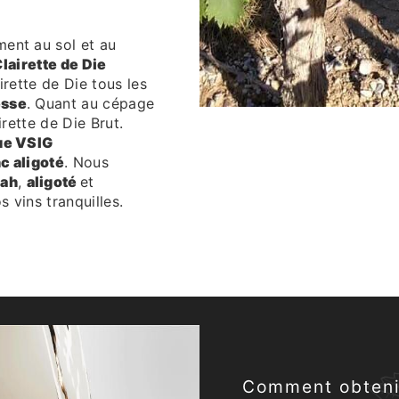
ent au sol et au
lairette de Die
irette de Die tous les
esse
. Quant au cépage
irette de Die Brut.
ue VSIG
c aligoté
. Nous
rah
,
aligoté
et
s vins tranquilles.
Comment obtenir 