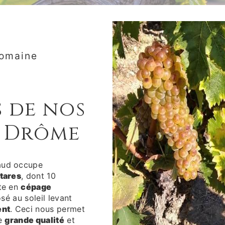
Domaine
s de nos
a Drôme
aud occupe
ctares
, dont 10
ste en
cépage
osé au soleil levant
ent
. Ceci nous permet
de
grande qualité
et