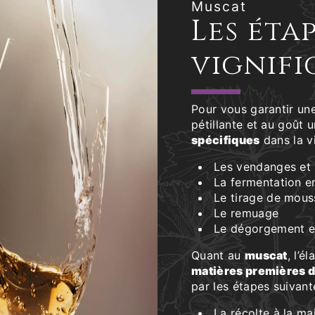
Muscat
Les éta
vignifi
Pour vous garantir un
pétillante et au goût 
spécifiques
dans la vi
Les vendanges et la
La fermentation e
Le tirage de mous
Le remuage
Le dégorgement e
Quant au
muscat
, l’é
matières premières d
par les étapes suivant
La récolte à la ma