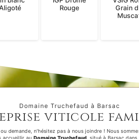
in blanc
IGP Drôme
VSIG Ro
Aligoté
Rouge
Grain d
Musca
Domaine Truchefaud à Barsac
eprise viticole fami
 ou demande, n'hésitez pas à nous joindre ! Nous sommes
 accueillir au
Domaine Truchefaud
, situé à Barsac dans