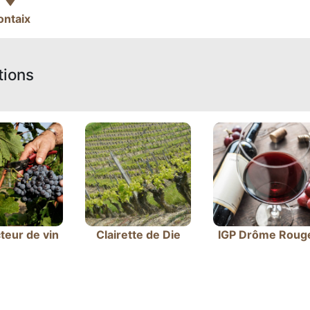
ontaix
tions
teur de vin
Clairette de Die
IGP Drôme Roug