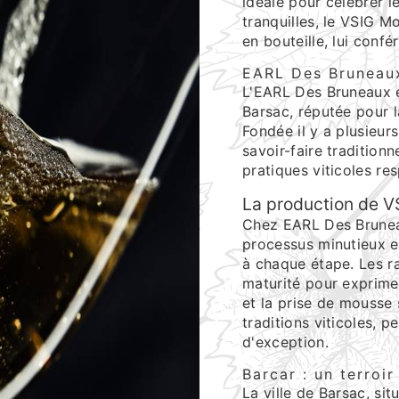
idéale pour célébrer l
tranquilles, le VSIG 
en bouteille, lui confé
EARL Des Bruneaux
L'EARL Des Bruneaux es
Barsac, réputée pour l
Fondée il y a plusieu
savoir-faire traditionn
pratiques viticoles re
La production de 
Chez EARL Des Brunea
processus minutieux et
à chaque étape. Les ra
maturité pour exprimer
et la prise de mousse
traditions viticoles, 
d'exception.
Barcar : un terroi
La ville de Barsac, si