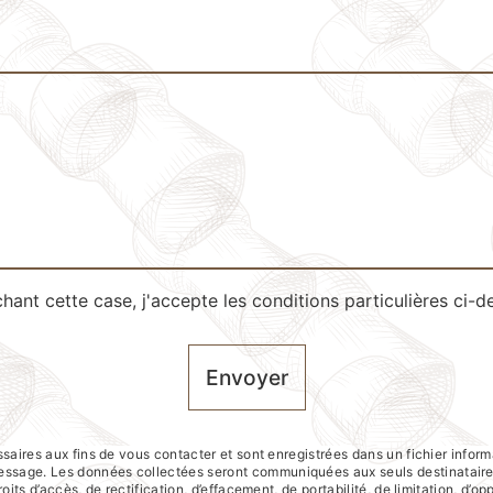
hant cette case, j'accepte les conditions particulières ci-d
Envoyer
res aux fins de vous contacter et sont enregistrées dans un fichier inform
e message. Les données collectées seront communiquées aux seuls destinatai
its d’accès, de rectification, d’effacement, de portabilité, de limitation, d’o