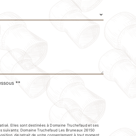
essous **
atisé. Elles sont destinées à Domaine Truchefaud et ses
res suivants: Domaine Truchefaud Les Bruneaux 26150
pposition, de retrait de votre consentement à tout moment