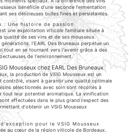
es moments spéciaux. À la différence des vins
Mousseux bénéficie d'une seconde fermentation
rant ses délicieuses bulles fines et persistantes.
 : Une histoire de passion
t une exploitation viticole familiale située à
a qualité de ses vins et de ses mousseux.
rs générations, l'EARL Des Bruneaux perpétue un
el tout en se tournant vers l'avenir grâce à des
spectueuses de l'environnement.
VSIG Mousseux chez EARL Des Bruneaux
ux, la production de VSIG Mousseux est un
 contrôlé, visant à garantir une qualité optimale
isins sélectionnés avec soin sont récoltés à
 tout leur potentiel aromatique. La vinification
 sont effectuées dans le plus grand respect des
permettant d'obtenir un VSIG Mousseux
r d'exception pour le VSIG Mousseux
tuée au cœur de la région viticole de Bordeaux,