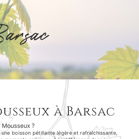
arsac
usseux à Barsac
G Mousseux ?
ne boisson pétillante légère et rafraîchissante,