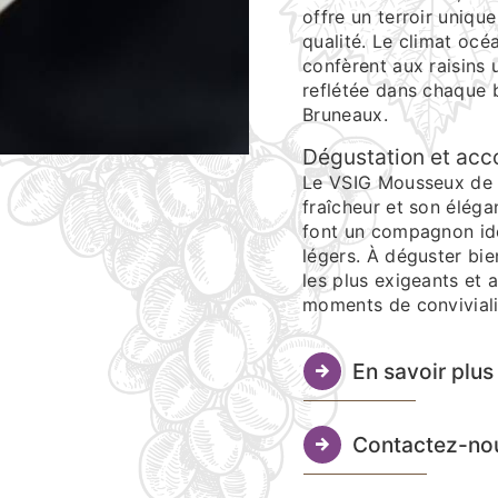
offre un terroir uniqu
qualité. Le climat océ
confèrent aux raisins
reflétée dans chaque 
Bruneaux.
Dégustation et acc
Le VSIG Mousseux de 
fraîcheur et son éléga
font un compagnon idéa
légers. À déguster bie
les plus exigeants et 
moments de conviviali
En savoir plus
Contactez-no