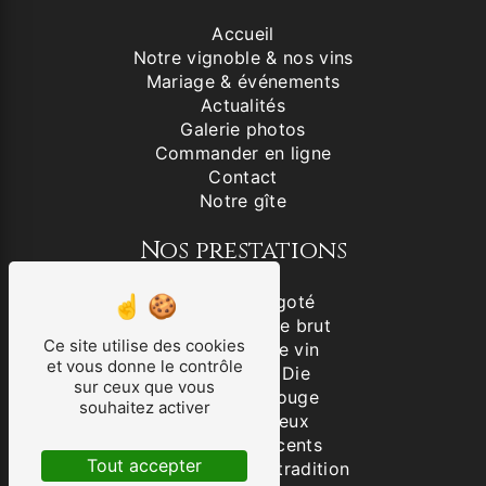
Accueil
Notre vignoble & nos vins
Mariage & événements
Actualités
Galerie photos
Commander en ligne
Contact
Notre gîte
Nos prestations
Vin blanc aligoté
Clairette de Die brut
Ce site utilise des cookies
Producteur de vin
et vous donne le contrôle
Clairette de Die
sur ceux que vous
IGP Drôme Rouge
souhaitez activer
VSIG Mousseux
Vins effervescents
Tout accepter
Clairette de Die tradition