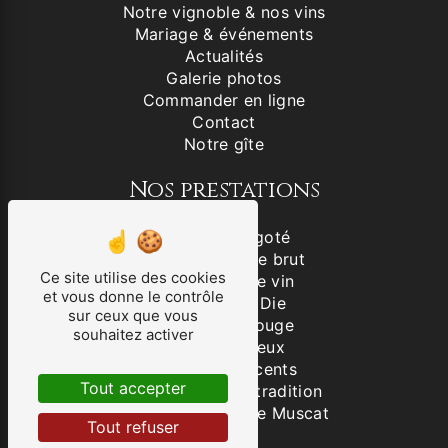
Notre vignoble & nos vins
Mariage & événements
Actualités
Galerie photos
Commander en ligne
Contact
Notre gîte
Nos prestations
Vin blanc aligoté
Clairette de Die brut
Ce site utilise des cookies
Producteur de vin
et vous donne le contrôle
Clairette de Die
sur ceux que vous
IGP Drôme Rouge
souhaitez activer
VSIG Mousseux
Vins effervescents
Tout accepter
Clairette de Die tradition
VSIG rosé grain de Muscat
Tout refuser