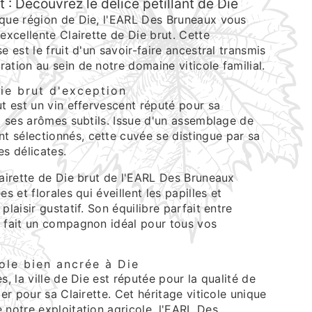
t : Découvrez le délice pétillant de Die
ique région de Die, l'EARL Des Bruneaux vous
 excellente Clairette de Die brut. Cette
e est le fruit d'un savoir-faire ancestral transmis
ation au sein de notre domaine viticole familial.
ie brut d'exception
ut est un vin effervescent réputé pour sa
et ses arômes subtils. Issue d'un assemblage de
 sélectionnés, cette cuvée se distingue par sa
es délicates.
lairette de Die brut de l'EARL Des Bruneaux
es et florales qui éveillent les papilles et
plaisir gustatif. Son équilibre parfait entre
n fait un compagnon idéal pour tous vos
cole bien ancrée à Die
s, la ville de Die est réputée pour la qualité de
ier pour sa Clairette. Cet héritage viticole unique
 notre exploitation agricole, l'EARL Des