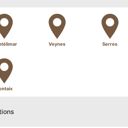
télimar
Veynes
Serres
ontaix
tions