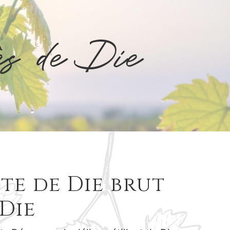
rès de Die
te de Die brut
 Die