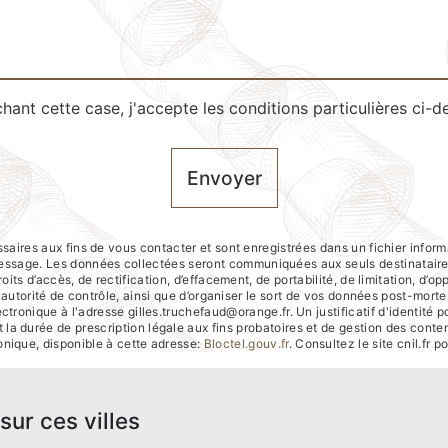
hant cette case, j'accepte les conditions particulières ci-d
Envoyer
res aux fins de vous contacter et sont enregistrées dans un fichier inform
e message. Les données collectées seront communiquées aux seuls destinatai
its d’accès, de rectification, d’effacement, de portabilité, de limitation, d’o
e autorité de contrôle, ainsi que d’organiser le sort de vos données post-mort
ctronique à l'adresse gilles.truchefaud@orange.fr. Un justificatif d'identi
la durée de prescription légale aux fins probatoires et de gestion des contenti
nique, disponible à cette adresse:
Bloctel.gouv.fr
. Consultez le site cnil.fr p
sur ces villes