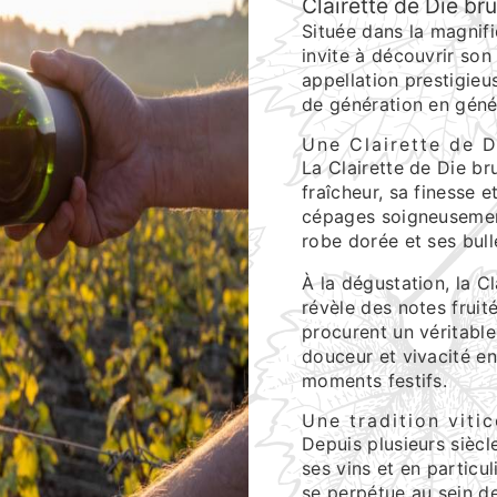
Clairette de Die bru
Située dans la magnif
invite à découvrir son
appellation prestigieus
de génération en génér
Une Clairette de D
La Clairette de Die br
fraîcheur, sa finesse 
cépages soigneusement
robe dorée et ses bull
À la dégustation, la C
révèle des notes fruité
procurent un véritable 
douceur et vivacité e
moments festifs.
Une tradition viti
Depuis plusieurs siècle
ses vins et en particul
se perpétue au sein de