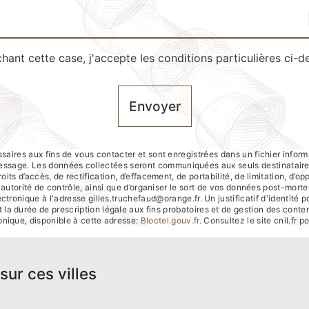
hant cette case, j'accepte les conditions particulières ci-d
Envoyer
res aux fins de vous contacter et sont enregistrées dans un fichier inform
e message. Les données collectées seront communiquées aux seuls destinatai
its d’accès, de rectification, d’effacement, de portabilité, de limitation, d’o
e autorité de contrôle, ainsi que d’organiser le sort de vos données post-mort
ctronique à l'adresse gilles.truchefaud@orange.fr. Un justificatif d'identi
la durée de prescription légale aux fins probatoires et de gestion des contenti
nique, disponible à cette adresse:
Bloctel.gouv.fr
. Consultez le site cnil.fr p
sur ces villes