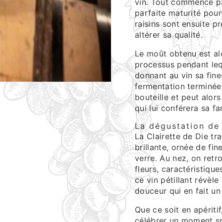
vin. Tout commence pa
parfaite maturité pou
raisins sont ensuite pr
altérer sa qualité.
Le moût obtenu est al
processus pendant lequ
donnant au vin sa fine
fermentation terminée,
bouteille et peut alo
qui lui conférera sa f
La dégustation de 
La Clairette de Die tr
brillante, ornée de fin
verre. Au nez, on retr
fleurs, caractéristiqu
ce vin pétillant révèle
douceur qui en fait u
Que ce soit en apérit
célébrer un moment spé