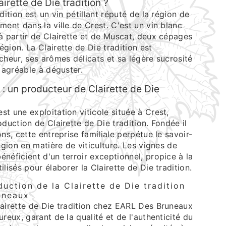
irette de Die tradition ?
dition est un vin pétillant réputé de la région de
ment dans la ville de Crest. C'est un vin blanc
à partir de Clairette et de Muscat, deux cépages
gion. La Clairette de Die tradition est
cheur, ses arômes délicats et sa légère sucrosité
s agréable à déguster.
: un producteur de Clairette de Die
t une exploitation viticole située à Crest,
oduction de Clairette de Die tradition. Fondée il
ns, cette entreprise familiale perpétue le savoir-
égion en matière de viticulture. Les vignes de
néficient d'un terroir exceptionnel, propice à la
lisés pour élaborer la Clairette de Die tradition.
uction de la Clairette de Die tradition
uneaux
lairette de Die tradition chez EARL Des Bruneaux
reux, garant de la qualité et de l'authenticité du