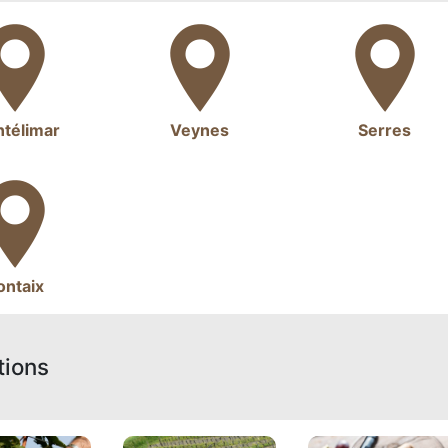
télimar
Veynes
Serres
ontaix
tions