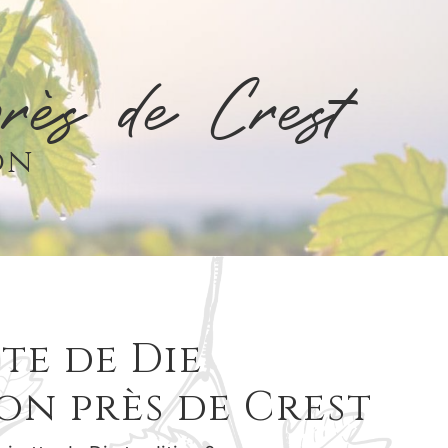
près de Crest
on
te de Die
on près de Crest