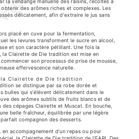
r la vendange manuelle des raisins, récoltés à
r obtenir des arômes riches et complexes. Les
essés délicatement, afin d'extraire le jus sans
ors placé en cuve pour la fermentation,
el les levures transforment le sucre en alcool,
sse et son caractère pétillant. Une fois la
 la Clairette de Die tradition est mise en
rs commencer son processus de prise de mousse,
ameuse effervescence naturelle.
la Clairette de Die tradition
adition se distingue par sa robe dorée et
es bulles qui s'élèvent délicatement dans le
ouve des arômes subtils de fruits blancs et de
es des cépages Clairette et Muscat. En bouche,
 une belle fraîcheur, équilibrée par une légère
n parfait compagnon des desserts.
if, en accompagnement d'un repas ou pour
cial, la Clairette de Die tradition de l'EARL Des