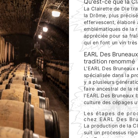
Qu'est-ce que la Cla
La Clairette de Die tra
la Drôme, plus précisé
effervescent, élaboré 
emblématiques de la ré
appréciée pour sa fraî
qui en font un vin trè
EARL Des Bruneaux 
tradition renommé
L'EARL Des Bruneaux es
spécialisée dans la pr
y a plusieurs génératio
faire ancestral de la r
l'EARL Des Bruneaux bé
culture des cépages uti
Les étapes de prod
chez EARL Des Br
La production de la C
suit un processus rigou