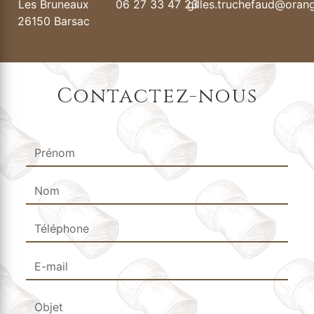
Les Bruneaux
06 27 33 47 23
gilles.truchefaud@orang
26150 Barsac
Contactez-nous