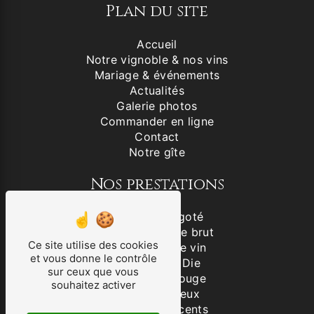
Plan du site
Accueil
Notre vignoble & nos vins
Mariage & événements
Actualités
Galerie photos
Commander en ligne
Contact
Notre gîte
Nos prestations
Vin blanc aligoté
Clairette de Die brut
Ce site utilise des cookies
Producteur de vin
et vous donne le contrôle
Clairette de Die
sur ceux que vous
IGP Drôme Rouge
souhaitez activer
VSIG Mousseux
Vins effervescents