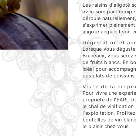
Les raisins d'aligoté s
avec soin par l'équip
déroule naturellement
s'exprimer pleinement.
aligoté acquiert son é
Dégustation et ac
Lorsque vous dégustez
Bruneaux, vous serez s
de fruits blancs. En bo
idéal pour accompagne
des plats de poissons g
Visite de la propr
Pour vivre une expérien
propriété de l'EARL D
le chai de vinification
l'exploitation. Profit
bouteilles de vin blan
le plaisir chez vous.