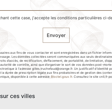
hant cette case, j'accepte les conditions particulières ci-d
Envoyer
res aux fins de vous contacter et sont enregistrées dans un fichier inform
e message. Les données collectées seront communiquées aux seuls destinatai
its d’accès, de rectification, d’effacement, de portabilité, de limitation, d’o
e autorité de contrôle, ainsi que d’organiser le sort de vos données post-mort
ctronique à l'adresse gilles.truchefaud@orange.fr. Un justificatif d'identi
la durée de prescription légale aux fins probatoires et de gestion des contenti
nique, disponible à cette adresse:
Bloctel.gouv.fr
. Consultez le site cnil.fr p
sur ces villes