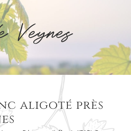
de Veynes
nc aligoté près
nes