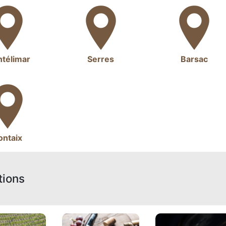
télimar
Serres
Barsac
ontaix
tions