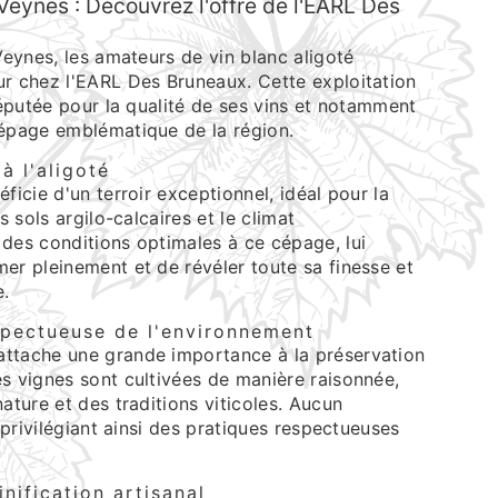
 Veynes : Découvrez l'offre de l'EARL Des
 Veynes, les amateurs de vin blanc aligoté
ur chez l'EARL Des Bruneaux. Cette exploitation
 réputée pour la qualité de ses vins et notamment
cépage emblématique de la région.
à l'aligoté
ficie d'un terroir exceptionnel, idéal pour la
es sols argilo-calcaires et le climat
 des conditions optimales à ce cépage, lui
er pleinement et de révéler toute sa finesse et
e.
spectueuse de l'environnement
ttache une grande importance à la préservation
s vignes sont cultivées de manière raisonnée,
nature et des traditions viticoles. Aucun
, privilégiant ainsi des pratiques respectueuses
nification artisanal