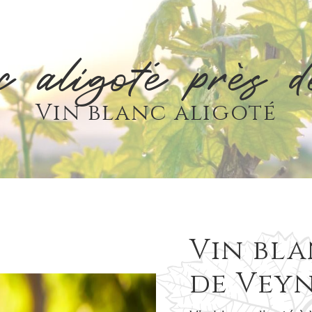
c aligoté près 
Vin blanc aligoté
Vin bla
de Vey