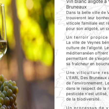
Vin blanc aligoté à
Bruneaux
Dans la belle ville de
trouveront leur bonhe
viticole familiale est
pour son aligoté, un 
Un terroir propice 
La ville de Veynes béné
culture de l'aligoté. L
méditerranéen offrent
permettant de s'exprim
sa fraîcheur en bouch
Une viticulture re
L'EARL Des Bruneaux a
de l'environnement. Le
dans le respect de la 
pesticide n'est utilisé
de la biodiversité.
Un processus de vi